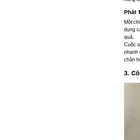
Phát 
Một chi
dụng c
quả.
Cuộc số
nhanh 
chân họ
3. C