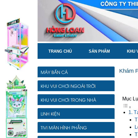
tintuc_chitiet
TRANG CHỦ
SẢN PHẨM
KHU 
Khám P
MÁY BẮN CÁ
KHU VUI CHƠI NGOÀI TRỜI
Mục L
KHU VUI CHƠI TRONG NHÀ
1. 
LINH KIỆN
T
TIVI MÀN HÌNH PHẲNG
L
T