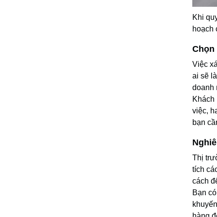
Khi qu
hoạch 
Chọn 
Việc xá
ai sẽ l
doanh 
Khách 
việc, 
bạn cầ
Nghiê
Thị tr
tích cá
cách để
Bạn có
khuyến 
hàng đ