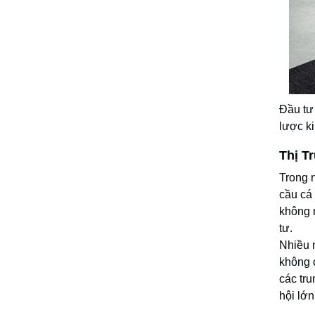
Đầu tư
lược k
Thị T
Trong 
cầu cá
không 
tư.
Nhiều 
không 
các tr
hội lớn