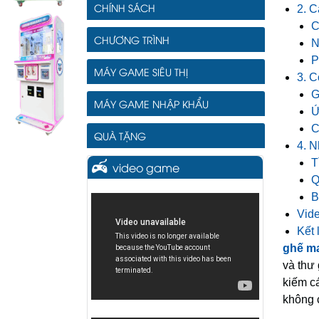
CHÍNH SÁCH
2. 
C
CHƯƠNG TRÌNH
N
P
MÁY GAME SIÊU THỊ
3. 
G
MÁY GAME NHẬP KHẨU
Ứ
C
QUÀ TẶNG
4. 
T
video game
Q
B
Vid
Kết 
ghế m
và thư 
kiếm cá
không 