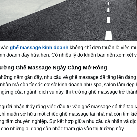
 vào
ghế massage kinh doanh
không chỉ đơn thuần là việc m
inh doanh đầy hứa hẹn. Có nhiều lý do khiến bạn nên xem xét vi
rường Ghế Massage Ngày Càng Mở Rộng
những năm gần đây, nhu cầu về ghế massage đã tăng lên đáng k
 nhân mà còn từ các cơ sở kinh doanh như spa, salon làm đẹp h
ngừng của ngành dịch vụ này, thị trường ghế massage trở thà
người nhận thấy rằng việc đầu tư vào ghế massage có thể tạo 
chỉ muốn sở hữu một chiếc ghế massage tại nhà mà còn tìm kiế
ung tâm chuyên nghiệp. Sự kết hợp giữa nhu cầu cá nhân và dịc
 cho những ai đang cân nhắc tham gia vào thị trường này.