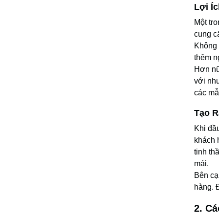
Lợi Í
Một tr
cung c
Không 
thêm n
Hơn nữ
với nh
các mẫu
Tạo R
Khi đầ
khách 
tinh th
mái.
Bên cạ
hàng. 
2. C