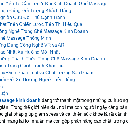
Các Yếu Tố Cần Lưu Ý Khi Kinh Doanh Ghế Massage
họn Đúng Đối Tượng Khách Hàng
ghiên Cứu Đối Thủ Cạnh Tranh
hát Triển Chiến Lược Tiếp Thị Hiệu Quả
Công Nghệ Trong Ghế Massage Kinh Doanh
hế Massage Thông Minh
ng Dụng Công Nghệ VR và AR
ập Nhật Xu Hướng Mới Nhất
Những Thách Thức Trong Ghế Massage Kinh Doanh
ình Trạng Cạnh Tranh Khốc Liệt
uy Định Pháp Luật và Chất Lượng Sản Phẩm
iến Đổi Xu Hướng Người Tiêu Dùng
eo
luận
assage kinh doanh
đang trở thành một trong những xu hướng n
giãn. Trong thế giới hiện đại, nơi mà con người ngày càng bận 
c giải pháp giúp giảm stress và cải thiện sức khỏe là rất cần t
chỉ mang lại lợi nhuận mà còn góp phần nâng cao chất lượng 